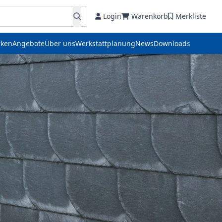
Login
Warenkorb
Merkliste
ken
Angebote
Über uns
Werkstattplanung
News
Downloads