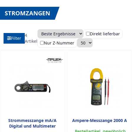
STROMZANGEN
Direkt lieferbar
4
Filter
Sortierung
Anzahl pro Seite
Artikel
Nur Z-Nummer
Strommesszange mA/A
Ampere-Messzange 2000 A
Digital und Multimeter
Bestellartikel, gewöhnlich