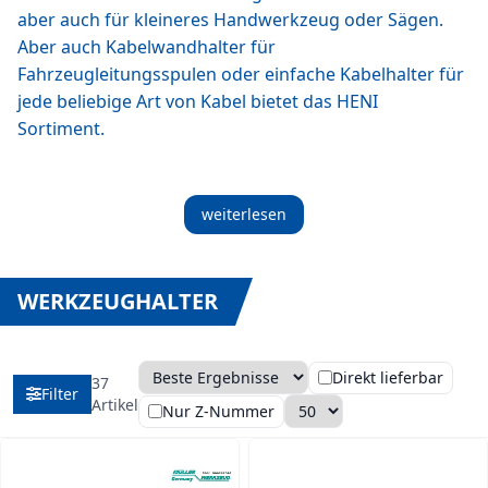
aber auch für kleineres Handwerkzeug oder Sägen.
Aber auch Kabelwandhalter für
Fahrzeugleitungsspulen oder einfache Kabelhalter für
jede beliebige Art von Kabel bietet das HENI
Sortiment.
weiterlesen
WERKZEUGHALTER
Direkt lieferbar
37
Filter
Sortierung
Anzahl pro Seite
Artikel
Nur Z-Nummer