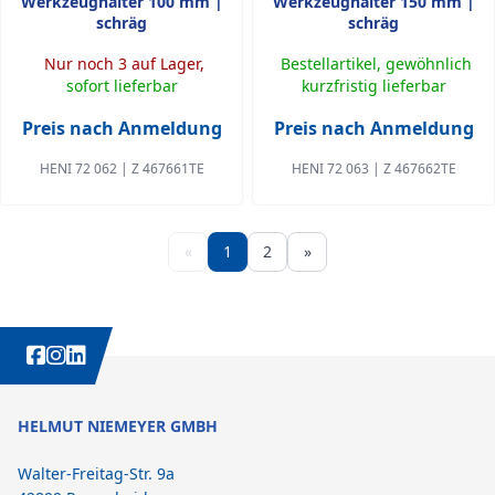
Werkzeughalter 100 mm |
Werkzeughalter 150 mm |
schräg
schräg
Nur noch 3 auf Lager,
Bestellartikel, gewöhnlich
sofort lieferbar
kurzfristig lieferbar
Preis nach Anmeldung
Preis nach Anmeldung
HENI 72 062 | Z 467661TE
HENI 72 063 | Z 467662TE
«
1
2
»
WEITERE INTERESSANTE INHALTE IMMER AUCH AUF:
HELMUT NIEMEYER GMBH
Walter-Freitag-Str. 9a