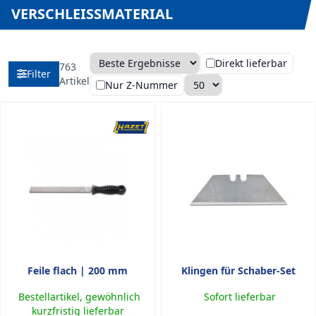
VERSCHLEISSMATERIAL
Direkt lieferbar
763
Filter
Sortierung
Anzahl pro Seite
Artikel
Nur Z-Nummer
Feile flach | 200 mm
Klingen für Schaber-Set
Bestellartikel, gewöhnlich
Sofort lieferbar
kurzfristig lieferbar