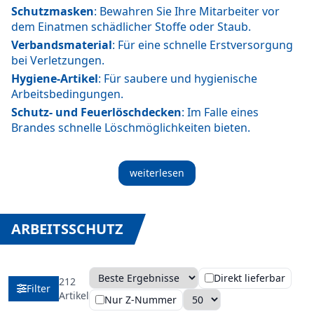
Schutzmasken
: Bewahren Sie Ihre Mitarbeiter vor
dem Einatmen schädlicher Stoffe oder Staub.
Verbandsmaterial
: Für eine schnelle Erstversorgung
bei Verletzungen.
Hygiene-Artikel
: Für saubere und hygienische
Arbeitsbedingungen.
Schutz- und Feuerlöschdecken
: Im Falle eines
Brandes schnelle Löschmöglichkeiten bieten.
weiterlesen
ARBEITSSCHUTZ
Direkt lieferbar
212
Filter
Sortierung
Anzahl pro Seite
Artikel
Nur Z-Nummer