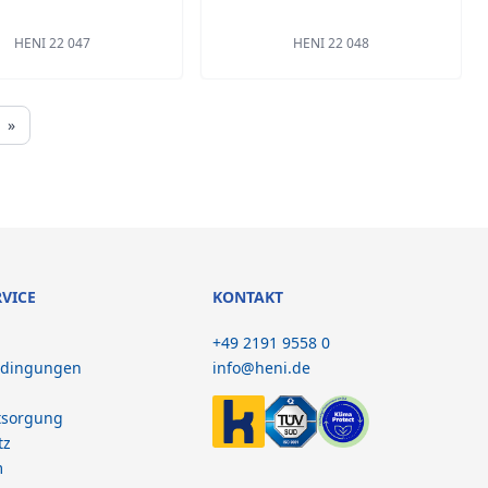
HENI 22 047
HENI 22 048
»
RVICE
KONTAKT
+49 2191 9558 0
edingungen
info@heni.de
tsorgung
tz
m