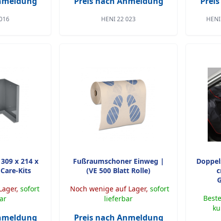
Anmeldung
Preis nach Anmeldung
Prei
016
HENI 22 023
HENI 
309 x 214 x
Fußraumschoner Einweg |
Doppel
Care-Kits
(VE 500 Blatt Rolle)
c
G
Lager,
sofort
Noch wenige auf Lager,
sofort
Beste
bar
lieferbar
ku
Anmeldung
Preis nach Anmeldung