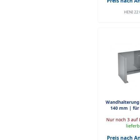
Preis nach 
HENI 22 
Wandhalterung 
140 mm | für 
Nur noch 3 auf 
liefer
Preis nach 