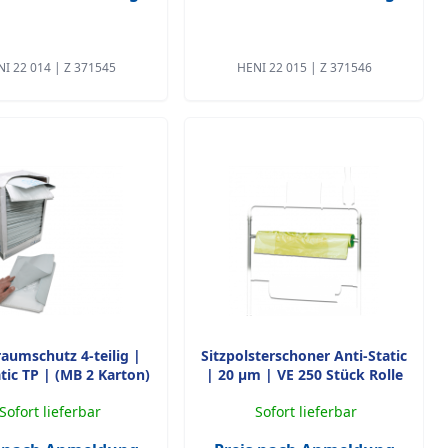
I 22 014 | Z 371545
HENI 22 015 | Z 371546
aumschutz 4-teilig |
Sitzpolsterschoner Anti-Static
atic TP | (MB 2 Karton)
| 20 µm | VE 250 Stück Rolle
Sofort lieferbar
Sofort lieferbar