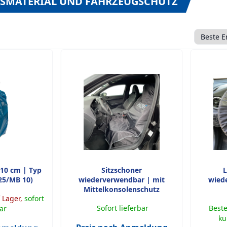
SMATERIAL UND FAHRZEUGSCHUTZ
Sortieru
Anzahl p
110 cm | Typ
Sitzschoner
L
 25/MB 10)
wiederverwendbar | mit
wied
Mittelkonsolenschutz
 Lager,
sofort
Sofort lieferbar
Beste
bar
ku