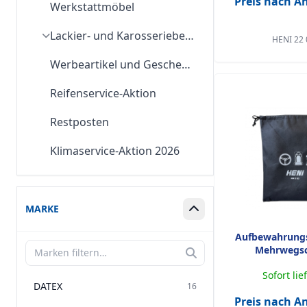
Preis nach 
Werkstattmöbel
Lackier- und Karosseriebedarf
HENI 22 
Werbeartikel und Geschenke
Reifenservice-Aktion
Restposten
Klimaservice-Aktion 2026
MARKE
Box ein-/ausklappen
Aufbewahrungs
Filtern
Mehrwegs
Sofort lie
DATEX
16
Preis nach 