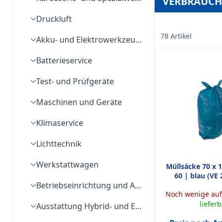
VERBRAUCH
Druckluft
78 Artikel
Akku- und Elektrowerkzeuge
Batterieservice
Test- und Prüfgeräte
Maschinen und Geräte
Klimaservice
Lichttechnik
Werkstattwagen
Müllsäcke 70 x 
60 | blau (VE
Betriebseinrichtung und Arbeitsplatzausstattung
Noch wenige auf
liefer
Ausstattung Hybrid- und Elektrofahrzeuge