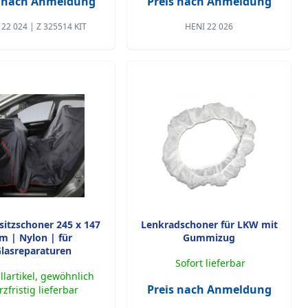
s nach Anmeldung
Preis nach Anmeldung
22 024 | Z 325514 KIT
HENI 22 026
sitzschoner 245 x 147
Lenkradschoner für LKW mit
m | Nylon | für
Gummizug
lasreparaturen
Sofort lieferbar
llartikel, gewöhnlich
Preis nach Anmeldung
rzfristig lieferbar