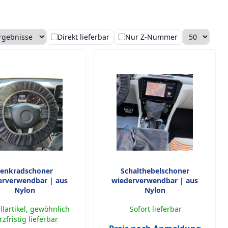
Direkt lieferbar
Nur Z-Nummer
ng
ro Seite
enkradschoner
Schalthebelschoner
erverwendbar | aus
wiederverwendbar | aus
Nylon
Nylon
llartikel, gewöhnlich
Sofort lieferbar
rzfristig lieferbar