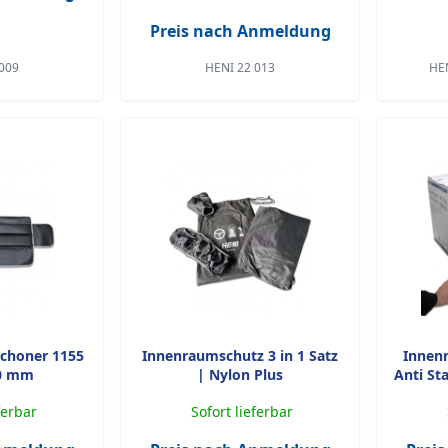
Preis nach Anmeldung
009
HENI 22 013
HEN
schoner 1155
Innenraumschutz 3 in 1 Satz
Innenr
30 mm
| Nylon Plus
Anti St
ferbar
Sofort lieferbar