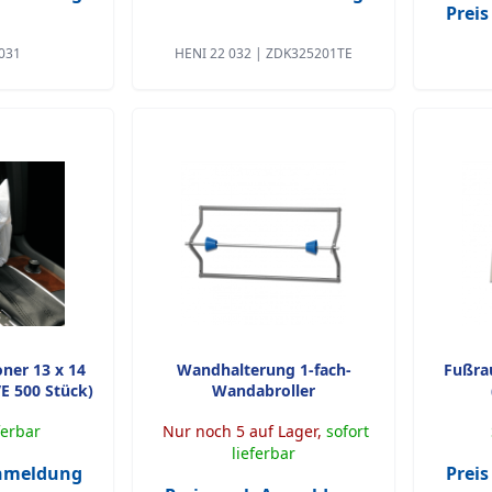
Prei
031
HENI 22 032 | ZDK325201TE
ner 13 x 14
Wandhalterung 1-fach-
Fußra
E 500 Stück)
Wandabroller
ferbar
Nur noch 5 auf Lager,
sofort
lieferbar
Anmeldung
Prei