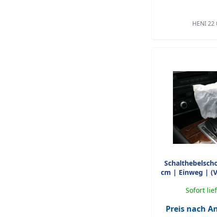
HENI 22 
Schalthebelscho
cm | Einweg | (V
Sofort lie
Preis nach 