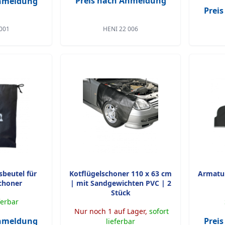
Preis nach Anmeldung
Anmeldung
Prei
001
HENI 22 006
beutel für
Kotflügelschoner 110 x 63 cm
Armatu
choner
| mit Sandgewichten PVC | 2
Stück
ferbar
Nur noch 1 auf Lager,
sofort
Anmeldung
Prei
lieferbar