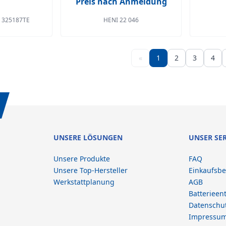
Preis nach Anmeldung
Z 325187TE
HENI 22 046
«
1
2
3
4
UNSERE LÖSUNGEN
UNSER SE
Unsere Produkte
FAQ
Unsere Top-Hersteller
Einkaufsb
Werkstattplanung
AGB
Batterieen
Datenschu
Impressu