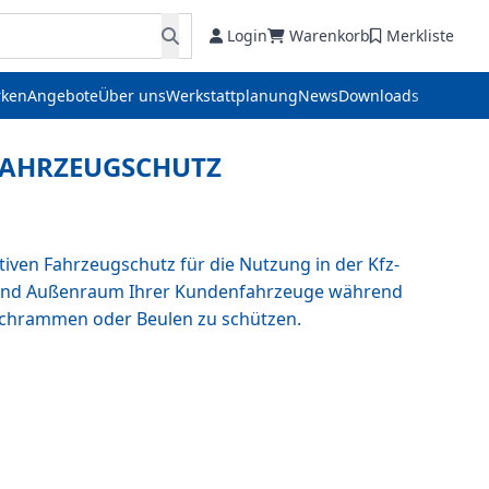
Login
Warenkorb
Merkliste
ken
Angebote
Über uns
Werkstattplanung
News
Downloads
FAHRZEUGSCHUTZ
ven Fahrzeugschutz für die Nutzung in der Kfz-
n- und Außenraum Ihrer Kundenfahrzeuge während
 Schrammen oder Beulen zu schützen.