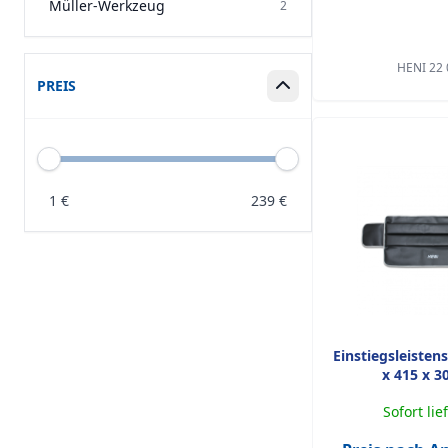
Müller-Werkzeug
2
HENI 22 
PREIS
Box ein-/ausklappen
1
€
239
€
Einstiegsleisten
x 415 x 
Sofort lie