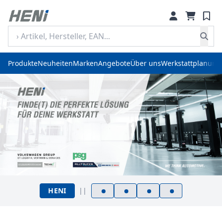
Produkte
Neuheiten
Marken
Angebote
Über uns
Werkstattplanung
HENI
||