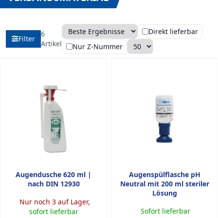
Direkt lieferbar
6
Filter
Sortierung
Anzahl pro Seite
Artikel
Nur Z-Nummer
Augendusche 620 ml |
Augenspülflasche pH
nach DIN 12930
Neutral mit 200 ml steriler
Lösung
Nur noch 3 auf Lager,
Sofort lieferbar
sofort lieferbar