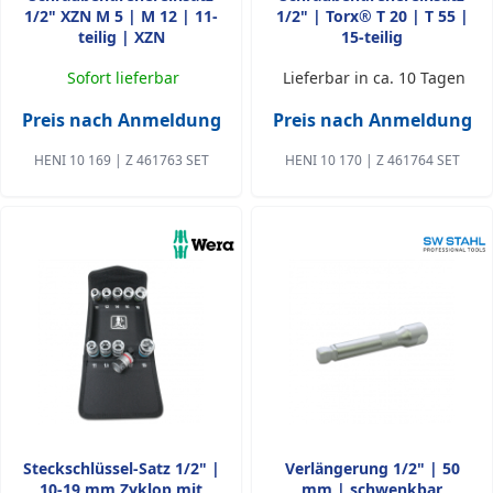
1/2" XZN M 5 | M 12 | 11-
1/2" | Torx® T 20 | T 55 |
teilig | XZN
15-teilig
Sofort lieferbar
Lieferbar in ca. 10 Tagen
Preis nach Anmeldung
Preis nach Anmeldung
HENI 10 169 | Z 461763 SET
HENI 10 170 | Z 461764 SET
Steckschlüssel-Satz 1/2" |
Verlängerung 1/2" | 50
10-19 mm Zyklop mit
mm | schwenkbar