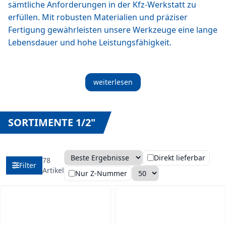
sämtliche Anforderungen in der Kfz-Werkstatt zu
erfüllen. Mit robusten Materialien und präziser
Fertigung gewährleisten unsere Werkzeuge eine lange
Lebensdauer und hohe Leistungsfähigkeit.
weiterlesen
SORTIMENTE 1/2"
Direkt lieferbar
78
Filter
Sortierung
Anzahl pro Seite
Artikel
Nur Z-Nummer