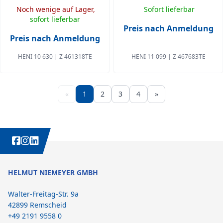
Noch wenige auf Lager,
Sofort lieferbar
sofort lieferbar
Preis nach Anmeldung
Preis nach Anmeldung
HENI 10 630 | Z 461318TE
HENI 11 099 | Z 467683TE
«
1
2
3
4
»
WEITERE INTERESSANTE INHALTE IMMER AUCH AUF:
HELMUT NIEMEYER GMBH
Walter-Freitag-Str. 9a
42899 Remscheid
+49 2191 9558 0