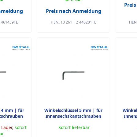
Prei
Anmeldung
Preis nach Anmeldung
Z 461439TE
HENI 10 261 | Z 440201TE
HENI
 4 mm | für
Winkelschlüssel 5 mm | für
Winkel
tschrauben
Innensechskantschrauben
Innen
 Lager,
sofort
Sofort lieferbar
bar