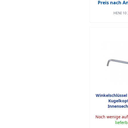
Preis nach 
HENI 10 
Winkelschlüssel
Kugelkopf
Innensech
Noch wenige auf
liefer