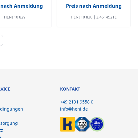
s nach Anmeldung
Preis nach Anmeldung
HENI 10 829
HENI 10 830 | Z 461452TE
RVICE
KONTAKT
+49 2191 9558 0
edingungen
info@heni.de
tsorgung
tz
m