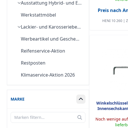
Ausstattung Hybrid- und Elektrofahrzeuge
Preis nach 
Werkstattmöbel
HENI 10 260 | 
Lackier- und Karosseriebedarf
Werbeartikel und Geschenke
Reifenservice-Aktion
Restposten
Klimaservice-Aktion 2026
MARKE
Box ein-/ausklappen
Winkelschlüssel
Innensechskan
Filtern
Noch wenige auf
liefer