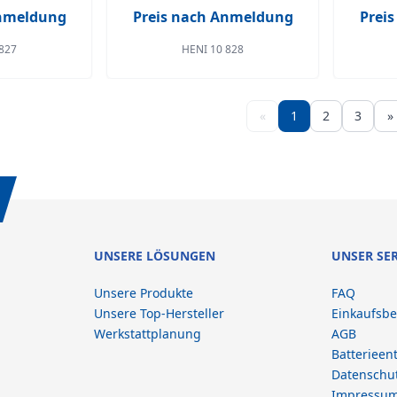
Anmeldung
Preis nach Anmeldung
Prei
827
HENI 10 828
«
1
2
3
»
UNSERE LÖSUNGEN
UNSER SE
Unsere Produkte
FAQ
Unsere Top-Hersteller
Einkaufsb
Werkstattplanung
AGB
Batterieen
Datenschu
Impressu