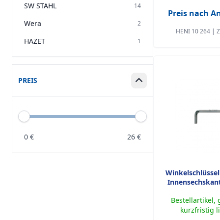
SW STAHL
14
Preis nach 
Wera
2
HENI 10 264 | 
HAZET
1
PREIS
Box ein-/ausklappen
0
€
26
€
Winkelschlüssel
Innensechskan
Bestellartikel,
kurzfristig l