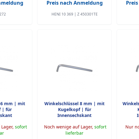
Anmeldung
Preis nach Anmeldung
Prei
272
HENI 10 369 | Z 450301TE
 6 mm | mit
Winkelschlüssel 8 mm | mit
Winkels
 | für
Kugelkopf | für
skant
Innensechskant
 Lager,
sofort
Noch wenige auf Lager,
sofort
Nur no
bar
lieferbar