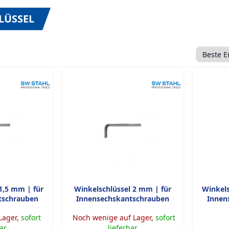
LÜSSEL
Sortieru
Anzahl p
1,5 mm | für
Winkelschlüssel 2 mm | für
Winkels
tschrauben
Innensechskantschrauben
Innen
Lager,
sofort
Noch wenige auf Lager,
sofort
bar
lieferbar