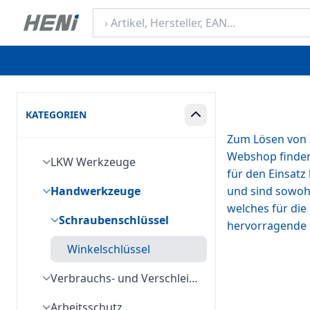
KATEGORIEN
Box ein-/ausklappen
Zum Lösen von 
Webshop finden 
LKW Werkzeuge
für den Einsatz
Handwerkzeuge
und sind sowohl
welches für die
Schraubenschlüssel
hervorragende Q
Winkelschlüssel
Verbrauchs- und Verschleißmaterial
Arbeitsschutz