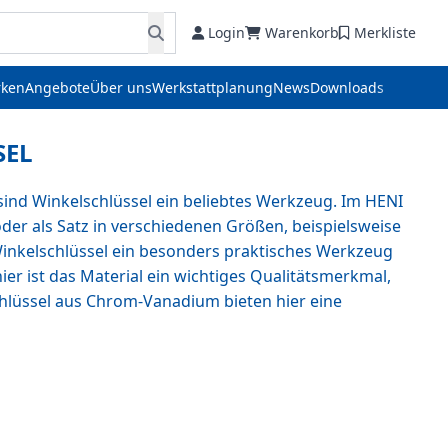
Login
Warenkorb
Merkliste
ken
Angebote
Über uns
Werkstattplanung
News
Downloads
SEL
nd Winkelschlüssel ein beliebtes Werkzeug. Im HENI
er als Satz in verschiedenen Größen, beispielsweise
Winkelschlüssel ein besonders praktisches Werkzeug
er ist das Material ein wichtiges Qualitätsmerkmal,
chlüssel aus Chrom-Vanadium bieten hier eine