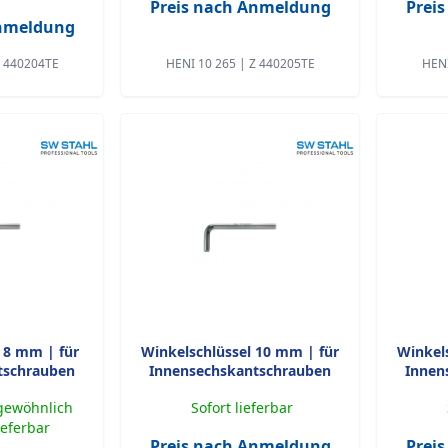
Preis nach Anmeldung
Prei
Anmeldung
Z 440204TE
HENI 10 265 | Z 440205TE
HENI
 8 mm | für
Winkelschlüssel 10 mm | für
Winkel
tschrauben
Innensechskantschrauben
Innen
 gewöhnlich
Sofort lieferbar
ieferbar
Preis nach Anmeldung
Prei