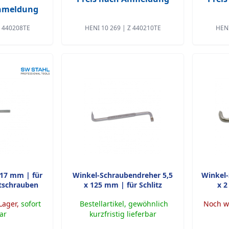
Anmeldung
Z 440208TE
HENI 10 269 | Z 440210TE
HENI
 17 mm | für
Winkel-Schraubendreher 5,5
Winkel
tschrauben
x 125 mm | für Schlitz
x 2
Lager,
sofort
Bestellartikel, gewöhnlich
Noch we
bar
kurzfristig lieferbar