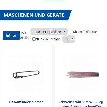
MASCHINEN UND GERÄTE
Direkt lieferbar
459
Filter
Sortierung
Anzahl pro Seite
Artikel
Nur Z-Nummer
Gasanzünder einfach
Schweißdraht 2 mm | 5 kg
| zum Autogenschweißen