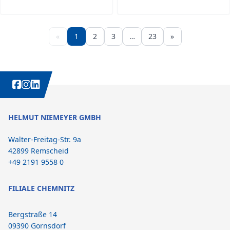
«
1
2
3
…
23
»
WEITERE INTERESSANTE INHALTE IMMER AUCH AUF:
HELMUT NIEMEYER GMBH
Walter-Freitag-Str. 9a
42899 Remscheid
+49 2191 9558 0
FILIALE CHEMNITZ
Bergstraße 14
09390 Gornsdorf