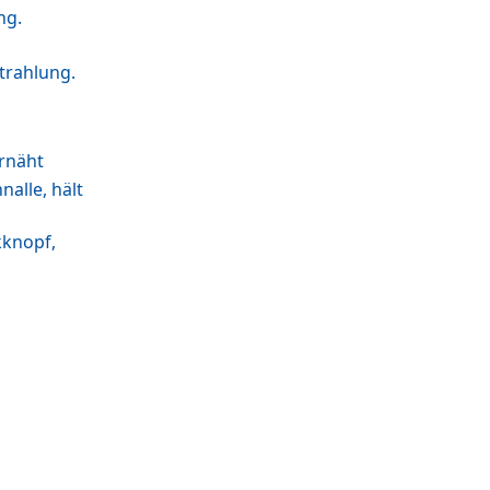
ng.
trahlung.
ernäht
alle, hält
kknopf,