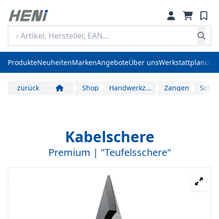
Produkte
Neuheiten
Marken
Angebote
Über uns
Werkstattplanung
zurück
Shop
Handwerkzeuge
Zangen
Start
Kabelschere
Premium | "Teufelsschere"