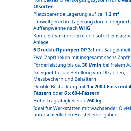
Kompaktes Ölversorgungssystem für
6 ver
Ölsorten
Platzsparende Lagerung auf ca.
1,2 m²
Umweltgerechte Lagerung durch integriert
Auffangwanne nach
WHG
Komplett vormontierte und sofort einsatzbe
Anlage
6 Druckluftpumpen DP 3:1
mit Saugeinhei
Zwei Zapftheken mit insgesamt sechs Zapf
Förderleistung bis ca.
30 l/min
bei freiem A
Geeignet für die Befüllung von Ölkannen,
Messbechern und Behältern
Flexible Bestückung mit
1 x 200-l-Fass und 4
Fässern
oder
6 x 60-l-Fässern
Hohe Tragfähigkeit von
760 kg
Ideal für Werkstätten mit wachsender Ölviel
unterschiedlichen Herstellervorgaben