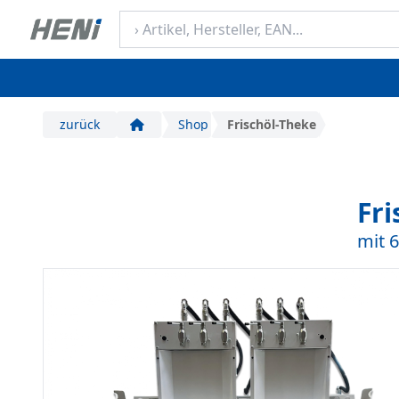
zurück
Shop
Frischöl-Theke
Start
Fri
mit 6