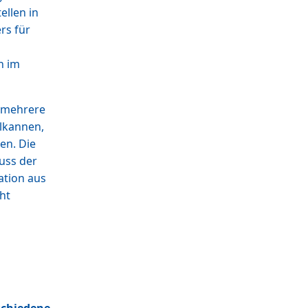
ellen in
rs für
n im
mehrere
Ölkannen,
en. Die
uss der
ation aus
ht