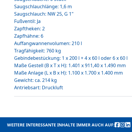
Saugschlauchlänge: 1,6 m
Saugschlauch: NW 25, G 1"
Fußventil: Ja
Zapftheken: 2
Zapfhähne: 6
Auffangwannenvolumen: 210 l
Tragfähigkeit: 760 kg
Gebindebestückung: 1 x 200 l + 4 x 60 l oder 6 x 60 l
Maße Gestell (B x T x H): 1.401 x 911,40 x 1.490 mm
Maße Anlage (L x B x H): 1.100 x 1.700 x 1.400 mm
Gewicht: ca. 214 kg
Antriebsart: Druckluft
WEITERE INTERESSANTE INHALTE IMMER AUCH AUF: