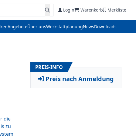
Login
Warenkorb
Merkliste
ken
Angebote
Über uns
Werkstattplanung
News
Downloads
PREIS-INFO
Preis nach Anmeldung
r die
is zu
System