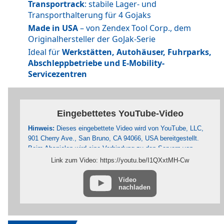
Transportrack
: stabile Lager- und
Transporthalterung für 4 Gojaks
Made in USA
– von Zendex Tool Corp., dem
Originalhersteller der GoJak-Serie
Ideal für
Werkstätten, Autohäuser, Fuhrparks,
Abschleppbetriebe und E-Mobility-
Servicezentren
Eingebettetes YouTube-Video
Hinweis:
Dieses eingebettete Video wird von YouTube, LLC,
901 Cherry Ave., San Bruno, CA 94066, USA bereitgestellt.
Beim Abspielen wird eine Verbindung zu den Servern von
YouTube hergestellt. Dabei wird YouTube mitgeteilt, welche
Link zum Video: https://youtu.be/I1QXxtMH-Cw
Seiten Sie besuchen. Wenn Sie in Ihrem YouTube-Account
eingeloggt sind, kann YouTube Ihr Surfverhalten Ihnen
Video
nachladen
persönlich zuzuordnen. Dies verhindern Sie, indem Sie sich
vorher aus Ihrem YouTube-Account ausloggen.
Wird ein YouTube-Video gestartet, setzt der Anbieter Cookies