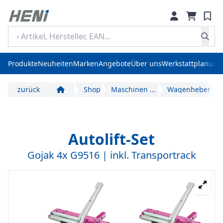
Produkte
Neuheiten
Marken
Angebote
Über uns
Werkstattplanung
zurück
Shop
Maschinen und Geräte
Wagenheber
Start
Autolift-Set
Gojak 4x G9516 | inkl. Transportrack