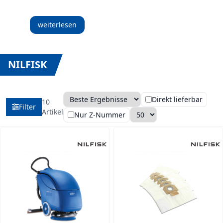
weiterlesen
NILFISK
Direkt lieferbar
10
Filter
Sortierung
Anzahl pro Seite
Artikel
Nur Z-Nummer