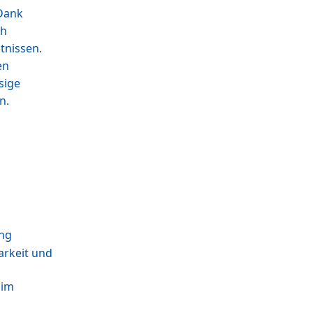
 Dank
ch
tnissen.
en
sige
n.
ung
arkeit und
 im