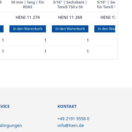
5
50 mm | lang | für
5/16" | Sechskant |
5/16" | Sechskant
RDKS
Torx® T50 x 50
für Torx® T40 x 35
HENI 11 274
HENI 11 269
HENI 13 541
In den Warenkorb
In den Warenkorb
In den Warenkorb
1
1
1
1
1
1
1
1
RVICE
KONTAKT
+49 2191 9558 0
edingungen
info@heni.de