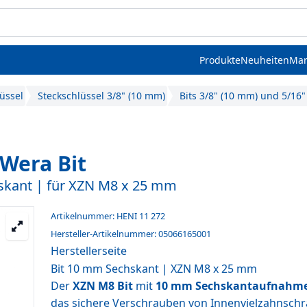
Produkte
Neuheiten
Mar
üssel
Steckschlüssel 3/8" (10 mm)
Bits 3/8" (10 mm) und 5/16
Wera Bit
skant | für XZN M8 x 25 mm
Artikelnummer: HENI 11 272
Hersteller-Artikelnummer: 05066165001
Herstellerseite
Bit 10 mm Sechskant | XZN M8 x 25 mm
Der
XZN M8 Bit
mit
10 mm Sechskantaufnahm
das sichere Verschrauben von Innenvielzahnsch