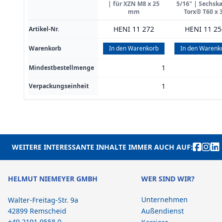
| für XZN M8 x 25
5/16" | Sechska
mm
Torx® T60 x 
HENI 11 272
HENI 11 25
Artikel-Nr.
Warenkorb
In den Warenkorb
In den Warenk
1
Mindestbestellmenge
1
Verpackungseinheit
WEITERE INTERESSANTE INHALTE IMMER AUCH AUF:
HELMUT NIEMEYER GMBH
WER SIND WIR?
Unternehmen
Walter-Freitag-Str. 9a
42899 Remscheid
Außendienst
+49 2191 9558 0