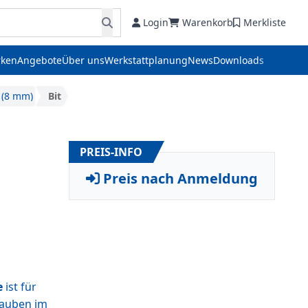
Login
Warenkorb
Merkliste
ken
Angebote
Über uns
Werkstattplanung
News
Downloads
" (8 mm)
Bit
PREIS-INFO
Preis nach Anmeldung
e
ist für
rauben im