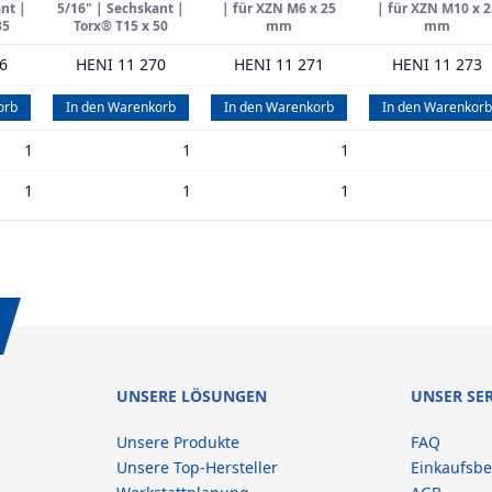
nt |
5/16" | Sechskant |
| für XZN M6 x 25
| für XZN M10 x 2
35
Torx® T15 x 50
mm
mm
6
HENI 11 270
HENI 11 271
HENI 11 273
orb
In den Warenkorb
In den Warenkorb
In den Warenkorb
1
1
1
1
1
1
UNSERE LÖSUNGEN
UNSER SE
Unsere Produkte
FAQ
Unsere Top-Hersteller
Einkaufsb