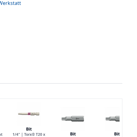
-Werkstatt
Bit
Bit
Bit
nt
1/4" | Torx® T20 x