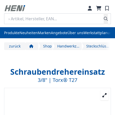
Produkte
Neuheiten
Marken
Angebote
Über uns
Werkstattplanung
zurück
Shop
Handwerkzeuge
Steckschlüssel
Start
Schraubendrehereinsatz
3/8" | Torx® T27