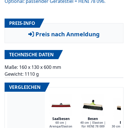
Optional: passender Gerätestiel = HENI 78 096.
PREIS-INFO
Preis nach Anmeldung
TECHNISCHE DATEN
Maße: 160 x 130 x 600 mm
Gewicht: 1110 g
VERGLEICHEN
Saalbesen
Besen
Bese
60 cm |
40 cm | Elaston |
Arenga/Elaston
für HENI 78 089
30 cm breit