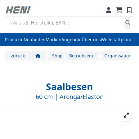
Produkte
Neuheiten
Marken
Angebote
Über uns
Werkstattplanung
zurück
Shop
Betriebseinrichtung und Arbeitsplatzausstattung
Organisation
Start
Saalbesen
60 cm | Arenga/Elaston