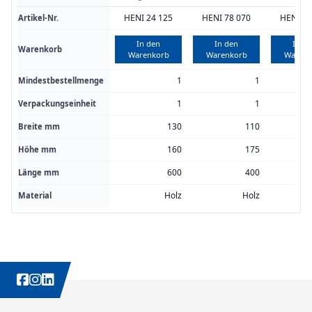
HENI 24 125
HENI 78 070
HENI 24
Artikel-Nr.
In den
In den
In d
Warenkorb
Warenkorb
Warenkorb
Warenk
1
1
Mindestbestellmenge
1
1
Verpackungseinheit
130
110
Breite mm
160
175
Höhe mm
600
400
Länge mm
Holz
Holz
Material
WEITERE INTERESSANTE INHALTE IMMER AUCH AUF: