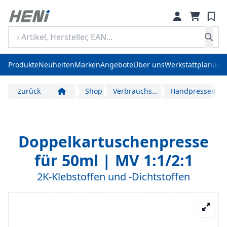
Produkte
Neuheiten
Marken
Angebote
Über uns
Werkstattplanung
zurück
Shop
Verbrauchs- und Verschleißmaterial
Handpressen
Start
Doppelkartuschenpresse
für 50ml | MV 1:1/2:1
2K-Klebstoffen und -Dichtstoffen