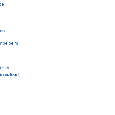
pe
hen
umpe beim
trieb
drauliköl
n