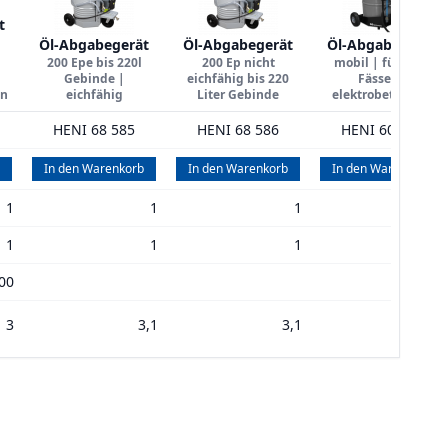
t
Öl-Abgabegerät
Öl-Abgabegerät
Öl-Abgabegerät
200 Epe bis 220l
200 Ep nicht
mobil | für 200 l
Gebinde |
eichfähig bis 220
Fässer |
en
eichfähig
Liter Gebinde
elektrobetrieben
HENI 68 585
HENI 68 586
HENI 60 953
In den Warenkorb
In den Warenkorb
In den Warenkorb
1
1
1
1
1
1
1
1
00
3
3,1
3,1