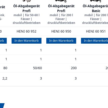
Öl-Abgabegerät
Öl-Abgabegerät
Öl-Abgabegerä
rät
Profi
Profi
Basic
ink.
mobil | für 50-60 l
mobil | für 200 l
mobil | für 200 l
G-
Fässer |
Fässer |
Fässer |
druckluftbetrieben
druckluftbetrieben
druckluftbetrieb
0
HENI 60 952
HENI 60 950
HENI 60 951
orb
In den Warenkorb
In den Warenkorb
In den Warenkorb
1
1
1
1
1
1
80
50/60
200
2
2,2
3
3