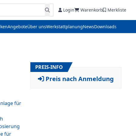
Login
Warenkorb
Merkliste
ken
Angebote
Über uns
Werkstattplanung
News
Downloads
PREIS-INFO
Preis nach Anmeldung
nlage für
ch
Dosierung
e für