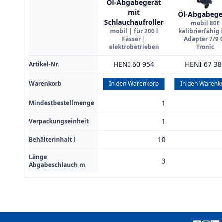
Öl-Abgabegerät
mit
Öl-Abgabege
Schlauchaufroller
mobil 80E
mobil | für 200 l
kalibrierfähig 
Fässer |
Adapter 7/9 
elektrobetrieben
Tronic
HENI 60 954
HENI 67 38
Artikel-Nr.
Warenkorb
In den Warenkorb
In den Warenk
1
Mindestbestellmenge
1
Verpackungseinheit
10
Behälterinhalt l
Länge
3
Abgabeschlauch m