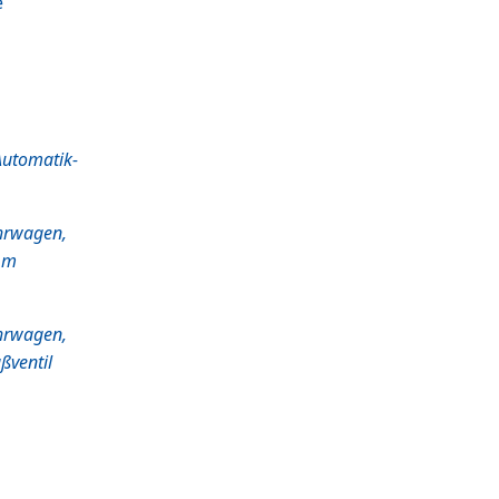
e
Automatik-
hrwagen,
3 m
hrwagen,
ßventil