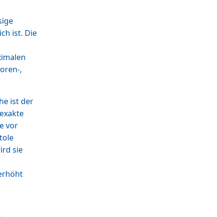
sige
h ist. Die
ximalen
oren-,
e ist der
 exakte
e vor
tole
ird sie
erhöht