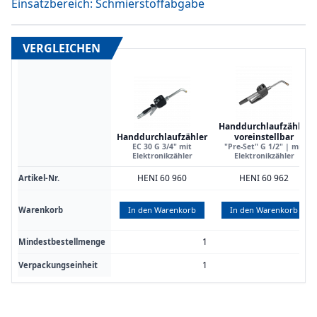
Einsatzbereich: Schmierstoffabgabe
VERGLEICHEN
Handdurchlaufzähler
Handdurchlaufzähler
voreinstellbar
EC 30 G 3/4" mit
"Pre-Set" G 1/2" | mit
Elektronikzähler
Elektronikzähler
HENI 60 960
HENI 60 962
Artikel-Nr.
Warenkorb
In den Warenkorb
In den Warenkorb
1
1
Mindestbestellmenge
1
1
Verpackungseinheit