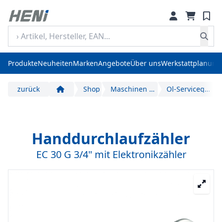
Produkte
Neuheiten
Marken
Angebote
Über uns
Werkstattplanung
zurück
Shop
Maschinen und Geräte
Öl-Servicegeräte
Start
Handdurchlaufzähler
EC 30 G 3/4" mit Elektronikzähler