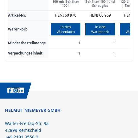
100 mit Behälter
Behälter 100 l und
120 Liter B
100 l
Schauglas
| TankQui
HENI 60 970
HENI 60 969
HENI 61
Artikel-Nr.
In den
In den
In d
Warenkorb
Warenkorb
Warenkorb
Warenk
1
1
Mindestbestellmenge
1
1
Verpackungseinheit
WEITERE INTERESSANTE INHALTE IMMER AUCH AUF:
HELMUT NIEMEYER GMBH
Walter-Freitag-Str. 9a
42899 Remscheid
+49 2191 9558 0