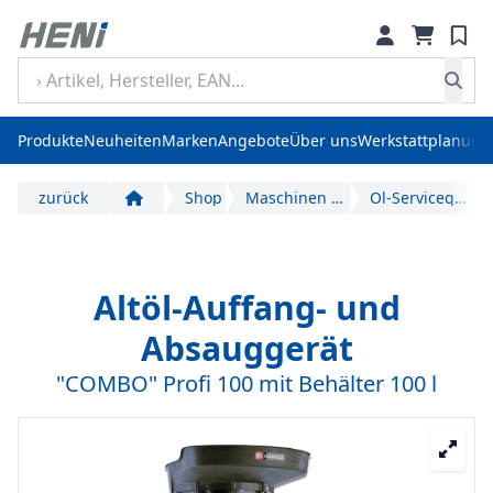
Produkte
Neuheiten
Marken
Angebote
Über uns
Werkstattplanung
zurück
Shop
Maschinen und Geräte
Öl-Servicegeräte
Start
Altöl-Auffang- und
Absauggerät
"COMBO" Profi 100 mit Behälter 100 l