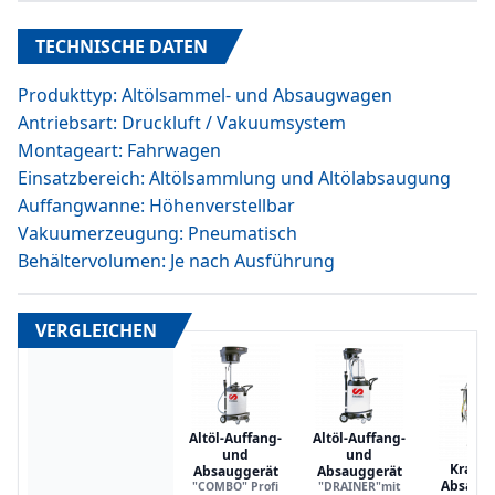
TECHNISCHE DATEN
Produkttyp: Altölsammel- und Absaugwagen
Antriebsart: Druckluft / Vakuumsystem
Montageart: Fahrwagen
Einsatzbereich: Altölsammlung und Altölabsaugung
Auffangwanne: Höhenverstellbar
Vakuumerzeugung: Pneumatisch
Behältervolumen: Je nach Ausführung
VERGLEICHEN
Altöl-Auffang-
Altöl-Auffang-
und
und
Kraftst
Absauggerät
Absauggerät
Absaugg
"COMBO" Profi
"DRAINER"mit