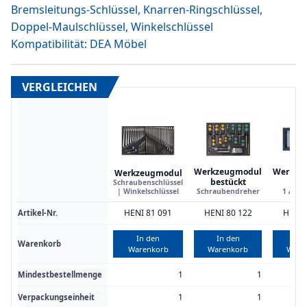
Bremsleitungs-Schlüssel, Knarren-Ringschlüssel,
Doppel-Maulschlüssel, Winkelschlüssel
Kompatibilität: DEA Möbel
VERGLEICHEN
Werkzeugmodul
Werkze
Werkzeugmodul
bestückt
le
Schraubenschlüssel
| Winkelschlüssel
Schraubendreher
1 Auss
HENI 81 091
HENI 80 122
HENI 
Artikel-Nr.
In den
In den
In 
Warenkorb
Warenkorb
Warenkorb
Ware
1
1
Mindestbestellmenge
1
1
Verpackungseinheit