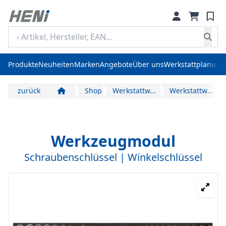
Produkte
Neuheiten
Marken
Angebote
Über uns
Werkstattplanung
zurück
Shop
Werkstattwagen
Werkstattwageneinlagen
Start
Werkzeugmodul
Schraubenschlüssel | Winkelschlüssel