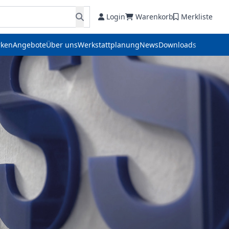
Login
Warenkorb
Merkliste
ken
Angebote
Über uns
Werkstattplanung
News
Downloads