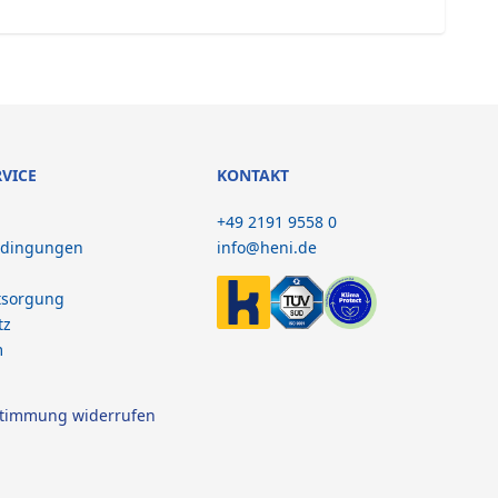
RVICE
KONTAKT
+49 2191 9558 0
edingungen
info@heni.de
tsorgung
tz
m
stimmung widerrufen