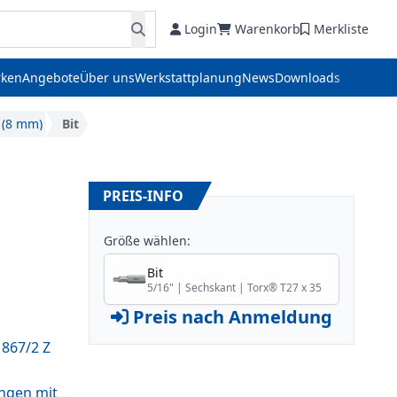
Login
Warenkorb
Merkliste
ken
Angebote
Über uns
Werkstattplanung
News
Downloads
" (8 mm)
Bit
PREIS-INFO
Größe wählen:
Bit
5/16" | Sechskant | Torx® T27 x 35
Preis nach Anmeldung
 867/2 Z
ungen mit