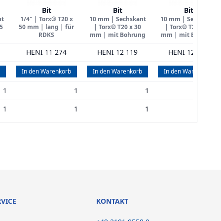
Bit
Bit
Bit
nt
1/4" | Torx® T20 x
10 mm | Sechskant
10 mm | Sechskant
5
50 mm | lang | für
| Torx® T20 x 30
| Torx® T25 x 30
RDKS
mm | mit Bohrung
mm | mit Bohrung
HENI 11 274
HENI 12 119
HENI 12 120
In den Warenkorb
In den Warenkorb
In den Warenkorb
1
1
1
1
1
1
1
1
RVICE
KONTAKT