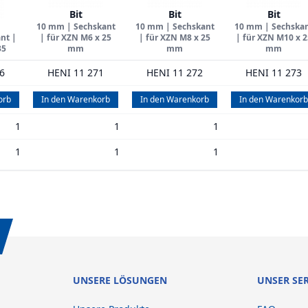
Bit
Bit
Bit
10 mm | Sechskant
10 mm | Sechskant
10 mm | Sechska
nt |
| für XZN M6 x 25
| für XZN M8 x 25
| für XZN M10 x 2
35
mm
mm
mm
6
HENI 11 271
HENI 11 272
HENI 11 273
orb
In den Warenkorb
In den Warenkorb
In den Warenkorb
1
1
1
1
1
1
UNSERE LÖSUNGEN
UNSER SE