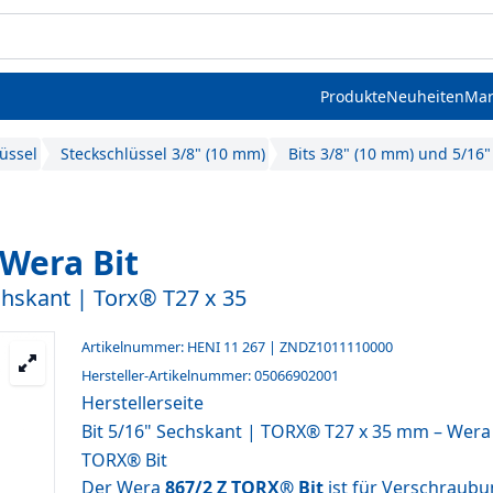
Produkte
Neuheiten
Mar
üssel
Steckschlüssel 3/8" (10 mm)
Bits 3/8" (10 mm) und 5/16
Wera Bit
chskant | Torx® T27 x 35
Artikelnummer: HENI 11 267 | ZNDZ1011110000
Hersteller-Artikelnummer: 05066902001
Herstellerseite
Bit 5/16" Sechskant | TORX® T27 x 35 mm – Wera
TORX® Bit
Der Wera
867/2 Z TORX® Bit
ist für Verschraub