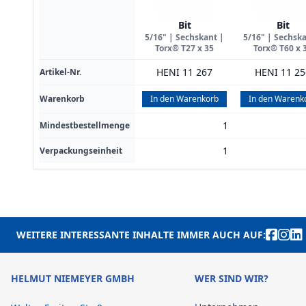
Bit
Bit
5/16" | Sechskant |
5/16" | Sechska
Torx® T27 x 35
Torx® T60 x 
HENI 11 267
HENI 11 25
Artikel-Nr.
Warenkorb
In den Warenkorb
In den Warenk
1
Mindestbestellmenge
1
Verpackungseinheit
WEITERE INTERESSANTE INHALTE IMMER AUCH AUF:
HELMUT NIEMEYER GMBH
WER SIND WIR?