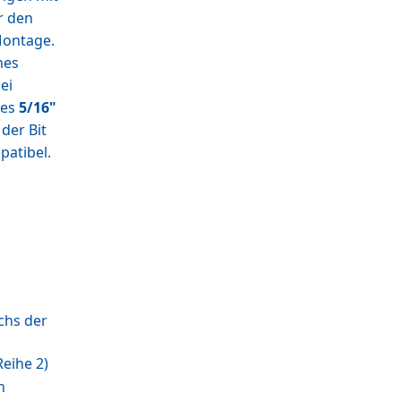
r den
Montage.
nes
ei
des
5/16"
der Bit
patibel.
chs der
eihe 2)
n