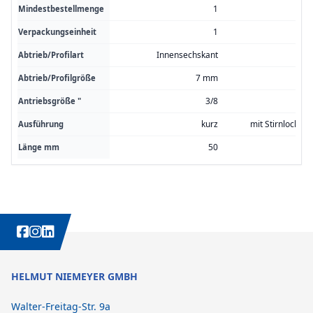
1
Mindestbestellmenge
1
Verpackungseinheit
Innensechskant
Abtrieb/Profilart
7 mm
Abtrieb/Profilgröße
3/8
Antriebsgröße "
kurz
mit Stirnlochbo
Ausführung
50
Länge mm
WEITERE INTERESSANTE INHALTE IMMER AUCH AUF:
HELMUT NIEMEYER GMBH
Walter-Freitag-Str. 9a