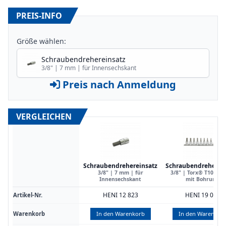
PREIS-INFO
Größe wählen:
Schraubendrehereinsatz
3/8" | 7 mm | für Innensechskant
Preis nach Anmeldung
VERGLEICHEN
Schraubendrehereinsatz
Schraubendreherei
3/8" | 7 mm | für
3/8" | Torx® T10 | T 
Innensechskant
mit Bohrung
HENI 12 823
HENI 19 080
Artikel-Nr.
Warenkorb
In den Warenkorb
In den Warenkor