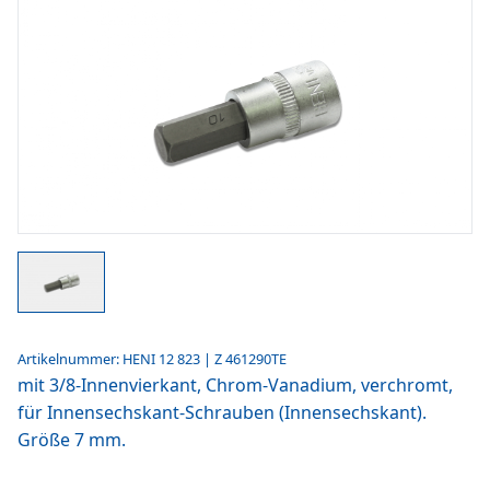
Artikelnummer: HENI 12 823 | Z 461290TE
mit 3/8-Innenvierkant, Chrom-Vanadium, verchromt,
für Innensechskant-Schrauben (Innensechskant).
Größe 7 mm.