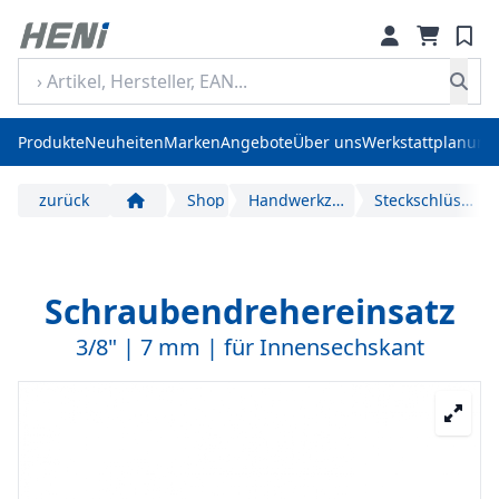
Produkte
Neuheiten
Marken
Angebote
Über uns
Werkstattplanung
zurück
Shop
Handwerkzeuge
Steckschlüssel
Start
Schraubendrehereinsatz
3/8" | 7 mm | für Innensechskant