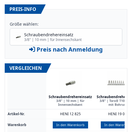
PREIS-INFO
Größe wählen:
Schraubendrehereinsatz
3/8" | 10 mm | für Innensechskant
Preis nach Anmeldung
VERGLEICHEN
Schraubendrehereinsatz
Schraubendreherei
3/8" | 10 mm | für
3/8" | Torx® T10 | T 
Innensechskant
mit Bohrung
HENI 12 825
HENI 19 080
Artikel-Nr.
Warenkorb
In den Warenkorb
In den Warenkor