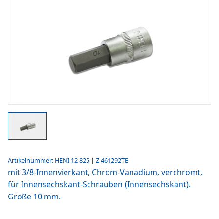
Artikelnummer: HENI 12 825 | Z 461292TE
mit 3/8-Innenvierkant, Chrom-Vanadium, verchromt,
für Innensechskant-Schrauben (Innensechskant).
Größe 10 mm.