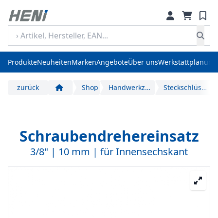
Produkte
Neuheiten
Marken
Angebote
Über uns
Werkstattplanung
zurück
Shop
Handwerkzeuge
Steckschlüssel
Start
Schraubendrehereinsatz
3/8" | 10 mm | für Innensechskant