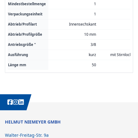
1
Mindestbestellmenge
1
Verpackungseinheit
Innensechskant
Abtrieb/Profilart
10 mm
Abtrieb/Profilgröße
3/8
Antriebsgröße "
kurz
mit Stirnlochbo
Ausführung
50
Länge mm
WEITERE INTERESSANTE INHALTE IMMER AUCH AUF:
HELMUT NIEMEYER GMBH
Walter-Freitag-Str. 9a