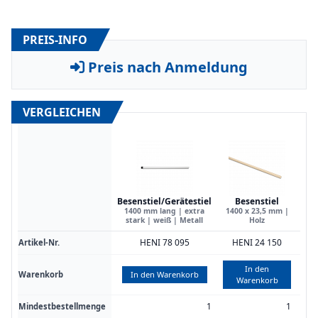
PREIS-INFO
Preis nach Anmeldung
VERGLEICHEN
Besenstiel/Gerätestiel
Besenstiel
Bes
1400 mm lang | extra
1400 x 23,5 mm |
140
stark | weiß | Metall
Holz
mi
HENI 78 095
HENI 24 150
Artikel-Nr.
In den
Warenkorb
In den Warenkorb
Warenkorb
1
1
Mindestbestellmenge