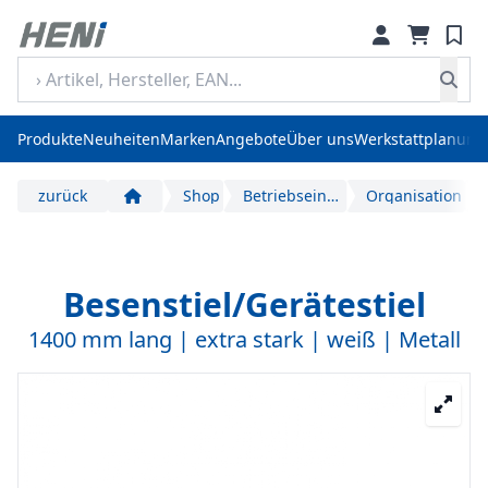
Produkte
Neuheiten
Marken
Angebote
Über uns
Werkstattplanung
zurück
Shop
Betriebseinrichtung und Arbeitsplatzausstattung
Organisation
Start
Besenstiel/Gerätestiel
1400 mm lang | extra stark | weiß | Metall